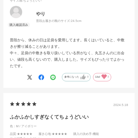
サイズ感
:ちょうどいい
やり
普段お履きの靴のサイズ:
24.5cm
普段から、休みの日は足袋を愛用してます。長くはいていると、中敷
きが擦り減ることがあります。
中々、足袋の中敷きを取り扱いしている所がなく、丸五さんのに出会
い、値段も高くないので、購入しました。サイズもぴったりでよかっ
たです。
参考になった
0
Like!
3
2024.5.18
ふかふかしすぎなくてちょうどいい
色：M / アイボリー
品質
:★★★★★
履き心地
:★★★★★
購入の決め手
:機能