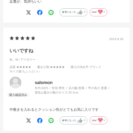
足裏が、気持ちいい
参考になった
0
Like!
0
2023.8.30
いいですね
色：M / アイボリー
品質
:★★★★★
履き心地
:★★★★★
購入の決め手
:ブランド
サイズ感
:ちょうどいい
salomon
年代:
60代
性別:
男性
足の幅:
普通
甲の高さ:
普通
普段お履きの靴のサイズ:
25.5cm
中敷きを入れるとクッション性がとてもお気に入りです
参考になった
0
Like!
0