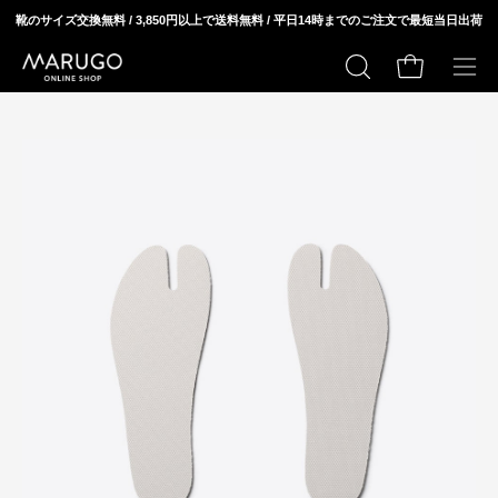
ス
靴のサイズ交換無料 / 3,850円以上で送料無料 / 平日14時までのご注文で最短当日出荷
キ
ッ
カートの中身
検
メ
プ
索
ニ
モ
モ
す
ュ
ー
ー
る
ー
ダ
ダ
を
ル
ル
開
ウ
ウ
く
ィ
ィ
ン
ン
ド
ド
ウ
ウ
を
を
開
開
く
く