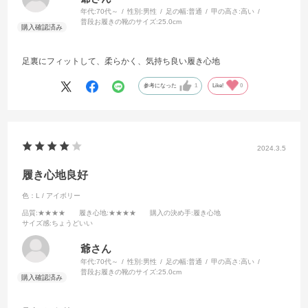
年代:
70代～
性別:
男性
足の幅:
普通
甲の高さ:
高い
普段お履きの靴のサイズ:
25.0cm
足裏にフィットして、柔らかく、気持ち良い履き心地
参考になった
1
Like!
0
2024.3.5
履き心地良好
色：L / アイボリー
品質
:★★★★
履き心地
:★★★★
購入の決め手
:履き心地
サイズ感
:ちょうどいい
爺さん
年代:
70代～
性別:
男性
足の幅:
普通
甲の高さ:
高い
普段お履きの靴のサイズ:
25.0cm