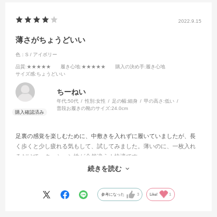
2022.9.15
薄さがちょうどいい
色：S / アイボリー
品質
:★★★★★
履き心地
:★★★★★
購入の決め手
:履き心地
サイズ感
:ちょうどいい
ちーねい
年代:
50代
性別:
女性
足の幅:
細身
甲の高さ:
低い
普段お履きの靴のサイズ:
24.0cm
足裏の感覚を楽しむために、中敷きを入れずに履いていましたが、長
く歩くと少し疲れる気もして、試してみました。薄いのに、一枚入れ
るだけで、クッション性が全然違う！快適です。
ただ、購入するときのサイズ選びで戸惑いました。それぞれどのサイ
続きを読む
ズに適応するのか分かりやすくしてください。
参考になった
3
Like!
1