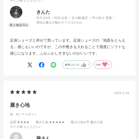
サイズ感
:ちょうどいい
きんた
年代:
50代
性別:
女性
足の幅:
幅広
甲の高さ:
普通
普段お履きの靴のサイズ:
23.5cm
足袋シューズと併せて買っています。足袋シューズの「地面をとらえ
る」感じもいいのですが、この中敷きを入れることで適度にソフトな
感じになります。ふかふかしすぎないのがいいです。
参考になった
2
Like!
0
2024.3.19
履き心地
色：M / アイボリー
品質
:★★★★
履き心地
:★★★★★
購入の決め手
:履き心地
サイズ感
:ちょうどいい
爺さん