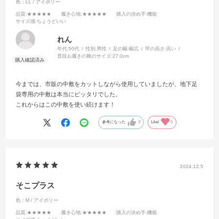
色：LL / アイボリー
品質
:★★★★★
履き心地
:★★★★★
購入の決め手
:機能
サイズ感
:ちょうどいい
れん
年代:
50代
性別:
男性
足の幅:
幅広
甲の高さ:
高い
普段お履きの靴のサイズ:
27.0cm
今までは、市販の中敷をカットしながら使用していましたが、地下足
袋専用の中敷は本当にピッタリでした。
これからはこの中敷を使い続けます！
参考になった
0
Like!
0
2024.12.5
そこプラス
色：M / アイボリー
品質
:★★★★★
履き心地
:★★★★★
購入の決め手
:機能