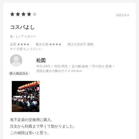
2023.8.4
コスパよし
色：L / アイボリー
品質
:★★★★
履き心地
:★★★★
購入の決め手
:価格
サイズ感
:ちょうどいい
松図
年代:
40代
性別:
男性
足の幅:
細身
甲の高さ:
普通
普段お履きの靴のサイズ:
26.0cm
地下足袋の交換用に購入。
注文から到着まで早くて助かりました。
この値段は安いと思う。