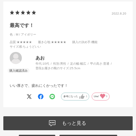
2022.8.20
最高です！
色：M / アイボリー
品質
:★★★★★
履き心地
:★★★★★
購入の決め手
:機能
サイズ感
:ちょうどいい
あお
年代:
10代
性別:
男性
足の幅:
幅広
甲の高さ:
普通
普段お履きの靴のサイズ:
25.5cm
いい厚さで、疲れにくかったです！
参考になった
1
Like!
0
もっと見る