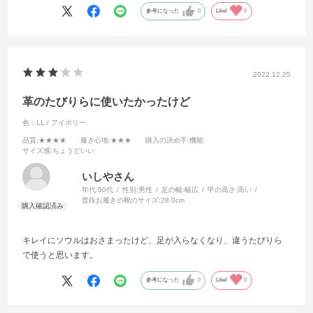
参考になった
0
Like!
0
2022.12.25
革のたびりらに使いたかったけど
色：LL / アイボリー
品質
:★★★★
履き心地
:★★★
購入の決め手
:機能
サイズ感
:ちょうどいい
いしやさん
年代:
50代
性別:
男性
足の幅:
幅広
甲の高さ:
高い
普段お履きの靴のサイズ:
28.0cm
キレイにソウルはおさまったけど、足が入らなくなり、違うたびりら
で使うと思います。
参考になった
0
Like!
0