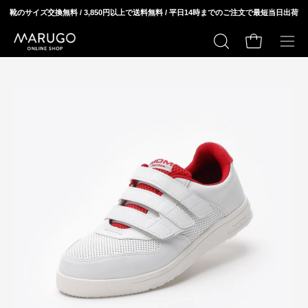
ス
靴のサイズ交換無料 / 3,850円以上で送料無料 / 平日14時までのご注文で最短当日出荷
キ
ッ
カートの中身
検
メ
プ
索
ニ
モ
モ
す
ュ
ー
ー
る
ー
ダ
ダ
を
ル
ル
開
ウ
ウ
く
ィ
ィ
ン
ン
ド
ド
ウ
ウ
を
を
開
開
く
く