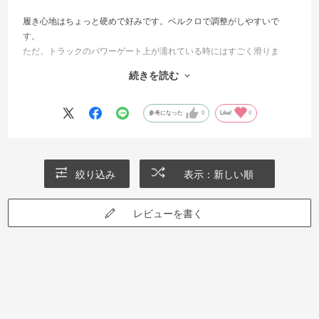
履き心地はちょっと硬めで好みです。ベルクロで調整がしやすいで
す。
ただ、トラックのパワーゲート上が濡れている時にはすごく滑りま
す。他にも滑りやすいところがありそうなのでこれから確認していき
続きを読む
ます。
ちょっと残念ですがデザインはすごく気に入っているので、晴天限定
で安全に使っていきます。
参考になった
0
Like!
0
絞り込み
表示：新しい順
レビューを書く