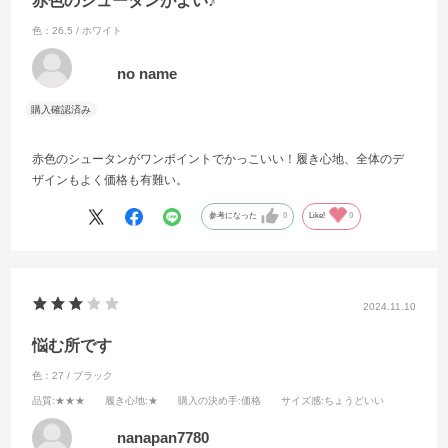
赤色のシュータンがよい♪
色：26.5 / ホワイト
no name
赤色のシュータンがワンポイントでかっこいい！履き心地、全体のデ
ザインもよく価格も有難い。
参考になった
0
Like!
0
2024.11.10
悩む所です
色：27 / ブラック
品質
:★★★
履き心地
:★
購入の決め手
:価格
サイズ感
:ちょうどいい
nanapan7780