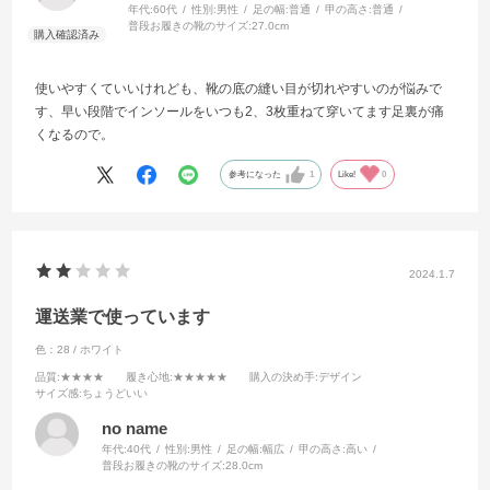
年代:
60代
性別:
男性
足の幅:
普通
甲の高さ:
普通
普段お履きの靴のサイズ:
27.0cm
使いやすくていいけれども、靴の底の縫い目が切れやすいのが悩みで
す、早い段階でインソールをいつも2、3枚重ねて穿いてます足裏が痛
くなるので。
参考になった
1
Like!
0
2024.1.7
運送業で使っています
色：28 / ホワイト
品質
:★★★★
履き心地
:★★★★★
購入の決め手
:デザイン
サイズ感
:ちょうどいい
no name
年代:
40代
性別:
男性
足の幅:
幅広
甲の高さ:
高い
普段お履きの靴のサイズ:
28.0cm