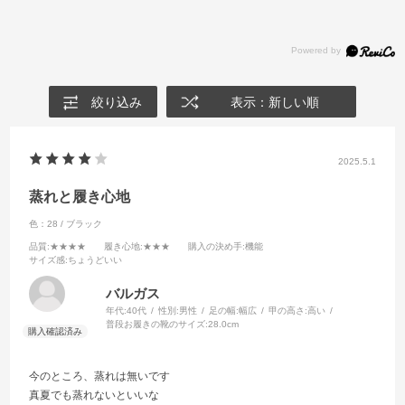
絞り込み
表示：新しい順
2025.5.1
蒸れと履き心地
色：28 / ブラック
品質
:★★★★
履き心地
:★★★
購入の決め手
:機能
サイズ感
:ちょうどいい
バルガス
年代:
40代
性別:
男性
足の幅:
幅広
甲の高さ:
高い
普段お履きの靴のサイズ:
28.0cm
今のところ、蒸れは無いです
真夏でも蒸れないといいな