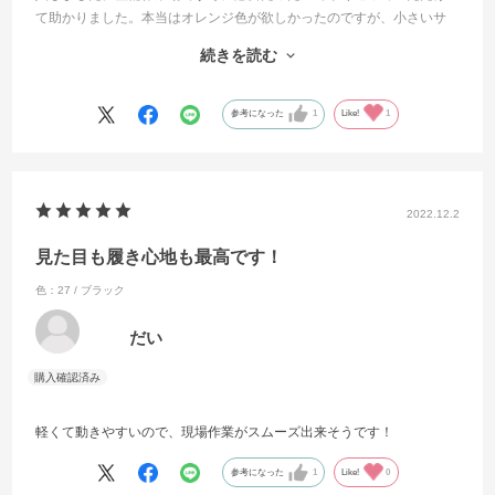
て助かりました。本当はオレンジ色が欲しかったのですが、小さいサ
イズが無かったのでちょと残念。しっかりとした作りで作業中も足先
続きを読む
が守られている感じが良いです。普段履くサイズより一つ小さいサイ
ズでも良かったかなと思いましたが、足先がのびのび出来ていいかな
と。
参考になった
1
Like!
1
2022.12.2
見た目も履き心地も最高です！
色：27 / ブラック
だい
軽くて動きやすいので、現場作業がスムーズ出来そうです！
参考になった
1
Like!
0