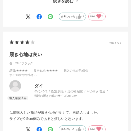
続きを読む
中敷を入れて、ちょうどよかったです。
参考になった
1
Like!
1
2024.5.9
履き心地は良い
色：28 / ブラック
品質
:★★★★
履き心地
:★★★★
購入の決め手
:価格
サイズ感
:やや小さい
ダイ
年代:
40代
性別:
男性
足の幅:
幅広
甲の高さ:
普通
普段お履きの靴のサイズ:
28.0cm
以前購入した商品が履き心地が良くて、再購入しました。
サイズが0.5cm刻みであると嬉しいと思います。
参考になった
2
Like!
3