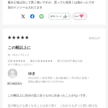
履き心地は決して悪く無いですが、思ってた程良くは無かったです
別のインソール入れてます
参考になった
0
Like!
0
2025.3.27
この靴以上に
色：25.5 / ブラック
品質
:★★★★★
履き心地
:★★★★★
購入の決め手
:履き心地
サイズ感
:ちょうどいい
ゆき
年代:
30代
性別:
男性
足の幅:
幅広
甲の高さ:
普通
普段お履きの靴のサイズ:
25.5cm
この靴以上に自分の足に合うものに出会ったことがないです。
足の幅なども痛くなることは全く無く、これからもずっと買い続ける