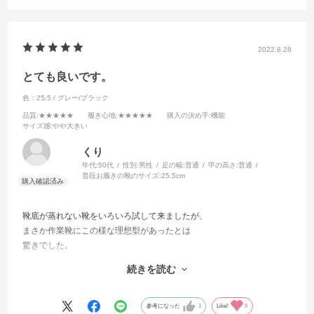
2022.8.28
とても良いです。
色：25.5 / グレー/ブラック
品質
:★★★★★
履き心地
:★★★★★
購入の決め手
:機能
サイズ感
:やや大きい
くり
年代:
50代
性別:
男性
足の幅:
普通
甲の高さ:
普通
普段お履きの靴のサイズ:
25.5cm
靴底が蒸れない靴をいろいろ試して来ましたが、
まさか作業靴にこの様な理想型があったとは
驚きでした。
仕事中と通勤時に二足を使い分けていますが、
続きを読む
40度にも迫る夏場の使用にも関わらず、
帰宅して靴を脱いだ時に靴下がサラッと
しています。
参考になった
1
Like!
0