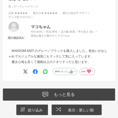
色：27 / グレー/ブラック
品質
:★★★★★
履き心地
:★★★★★
購入の決め手
:デザイン
サイズ感
:やや小さい
マコちゃん
年代:
60代
性別:
男性
足の幅:
普通
甲の高さ:
高い
普段お履きの靴のサイズ:
27.5cm
MANDOM KNIT のグレー／ブラックを購入しました。色合いがおし
ゃれでカジュアルな服装にもマッチして気に入っています。
履き心地も良くて価格以上のクオリティだと思います。
参考になった
0
Like!
0
もっと見る
絞り込み
表示：新しい順