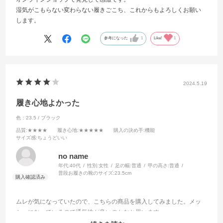
湿気がこもらない変わらない履きごこち、これからもよろしくお願い
します。
参考になった
1
Like!
1
2024.5.19
履き心地よかった
色：23.5 / ブラック
品質
:★★★★
履き心地
:★★★★★
購入の決め手
:機能
サイズ感
:ちょうどいい
no name
年代:
40代
性別:
女性
足の幅:
普通
甲の高さ:
普通
普段お履きの靴のサイズ:
23.5cm
ムレが気になっていたので、こちらの商品を購入してみました。メッ
シュになっているので通気性が良いのかなと思います。
普段は23.5cmを履いていて、こちらの商品も23.5cmを購入。