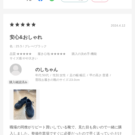
2024.4.12
安心&おしゃれ
色：25.5 / グレー/ブラック
品質
:★★★★★
履き心地
:★★★★★
購入の決め手
:機能
サイズ感
:やや大きい
のしちゃん
年代:
50代
性別:
女性
足の幅:
幅広
甲の高さ:
普通
普段お履きの靴のサイズ:
23.0cm
職場の同僚がリピート買いしている靴で、見た目も良いので一緒に購
入しました。整備作業場ですぐに必要だったので早く送っていただけ