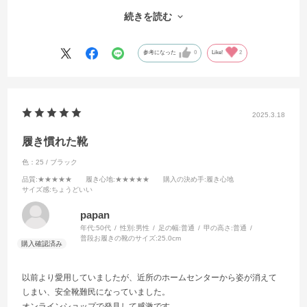
と思います。
続きを読む
素敵な靴をありがとうございます。
参考になった
0
Like!
2
2025.3.18
履き慣れた靴
色：25 / ブラック
品質
:★★★★★
履き心地
:★★★★★
購入の決め手
:履き心地
サイズ感
:ちょうどいい
papan
年代:
50代
性別:
男性
足の幅:
普通
甲の高さ:
普通
普段お履きの靴のサイズ:
25.0cm
以前より愛用していましたが、近所のホームセンターから姿が消えて
しまい、安全靴難民になっていました。
オンラインショップで発見して感激です。