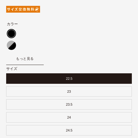
カラー
ブ
ラ
グ
ッ
レ
もっと見る
ク
ブ
ー/
ル
サイズ
ブ
ー/
22.5
ラ
ブ
ッ
ラ
23
ク
ッ
23.5
ク
24
24.5