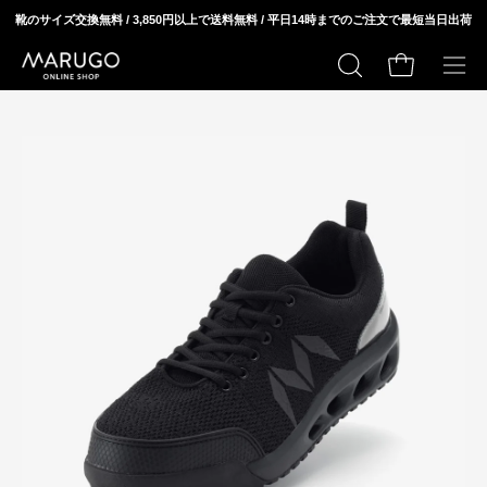
ス
靴のサイズ交換無料 / 3,850円以上で送料無料 / 平日14時までのご注文で最短当日出荷
キ
ッ
カートの中身
検
メ
プ
索
ニ
モ
モ
す
ュ
ー
ー
る
ー
ダ
ダ
を
ル
ル
開
ウ
ウ
く
ィ
ィ
ン
ン
ド
ド
ウ
ウ
を
を
開
開
く
く