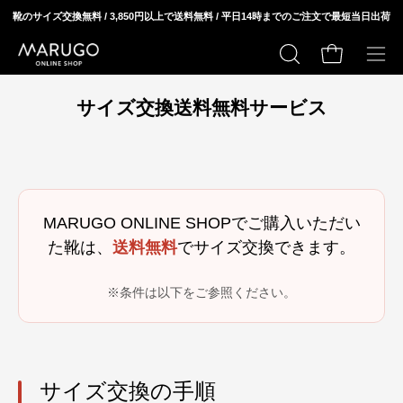
ス
靴のサイズ交換無料 / 3,850円以上で送料無料 / 平日14時までのご注文で最短当日出荷
キ
ッ
カートの中身
検
メ
プ
索
ニ
サイズ交換送料無料サービス
す
ュ
る
ー
を
開
く
MARUGO ONLINE SHOPでご購入いただい
た靴は、
送料無料
でサイズ交換できます。
※条件は以下をご参照ください。
サイズ交換の手順