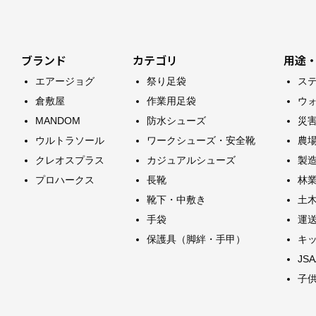
ブランド
カテゴリ
用途
エアージョグ
祭り足袋
ス
倉敷屋
作業用足袋
ウ
MANDOM
防水シューズ
災
ウルトラソール
ワークシューズ・安全靴
農
クレオスプラス
カジュアルシューズ
製
プロハークス
長靴
林
靴下・中敷き
土
手袋
運
保護具（脚絆・手甲）
キ
JS
子