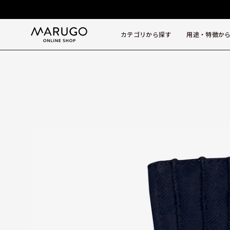
ス
キ
ッ
カテゴリから探す
用途・特徴か
プ
モ
ー
ダ
ル
ウ
ィ
ン
ド
ウ
を