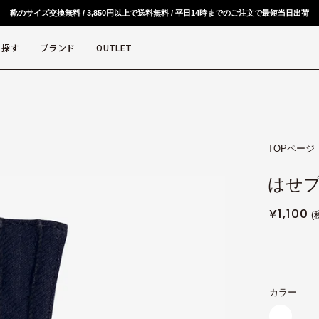
靴のサイズ交換無料 / 3,850円以上で送料無料 / 平日14時までのご注文で最短当日出荷
ら探す
ブランド
OUTLET
TOPページ
モ
ー
はせプ
ダ
ル
¥1,100
ウ
ィ
ン
ド
ウ
カラー
を