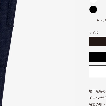
白
開
く
黒
もっと
藍
サイズ
地下足袋の
てコハゼが
枚丈の地下