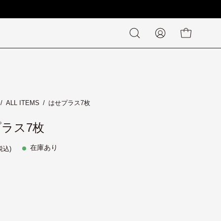
検
MY
カートの中身
索
PAGE
す
る
/
ALL ITEMS
/
はせプラス7枚
ラス7枚
在庫あり