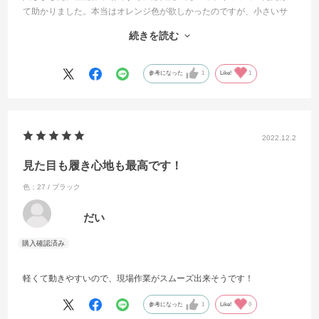
て助かりました。本当はオレンジ色が欲しかったのですが、小さいサ
イズが無かったのでちょと残念。しっかりとした作りで作業中も足先
続きを読む
が守られている感じが良いです。普段履くサイズより一つ小さいサイ
ズでも良かったかなと思いましたが、足先がのびのび出来ていいかな
と。
参考になった
1
Like!
1
2022.12.2
見た目も履き心地も最高です！
色：27 / ブラック
だい
軽くて動きやすいので、現場作業がスムーズ出来そうです！
参考になった
1
Like!
0