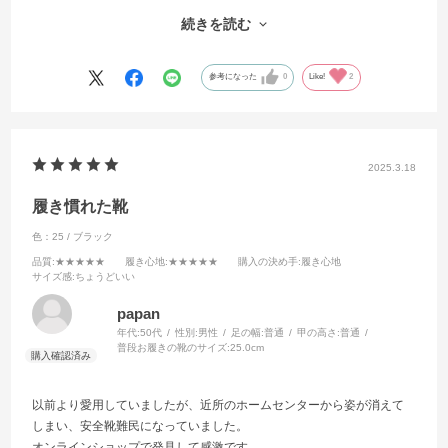
と思います。
続きを読む
素敵な靴をありがとうございます。
参考になった
0
Like!
2
2025.3.18
履き慣れた靴
色：25 / ブラック
品質
:★★★★★
履き心地
:★★★★★
購入の決め手
:履き心地
サイズ感
:ちょうどいい
papan
年代:
50代
性別:
男性
足の幅:
普通
甲の高さ:
普通
普段お履きの靴のサイズ:
25.0cm
以前より愛用していましたが、近所のホームセンターから姿が消えて
しまい、安全靴難民になっていました。
オンラインショップで発見して感激です。