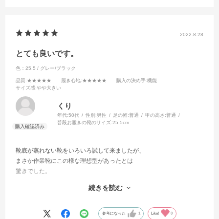
2022.8.28
とても良いです。
色：25.5 / グレー/ブラック
品質
:★★★★★
履き心地
:★★★★★
購入の決め手
:機能
サイズ感
:やや大きい
くり
年代:
50代
性別:
男性
足の幅:
普通
甲の高さ:
普通
普段お履きの靴のサイズ:
25.5cm
靴底が蒸れない靴をいろいろ試して来ましたが、
まさか作業靴にこの様な理想型があったとは
驚きでした。
仕事中と通勤時に二足を使い分けていますが、
続きを読む
40度にも迫る夏場の使用にも関わらず、
帰宅して靴を脱いだ時に靴下がサラッと
しています。
参考になった
1
Like!
0