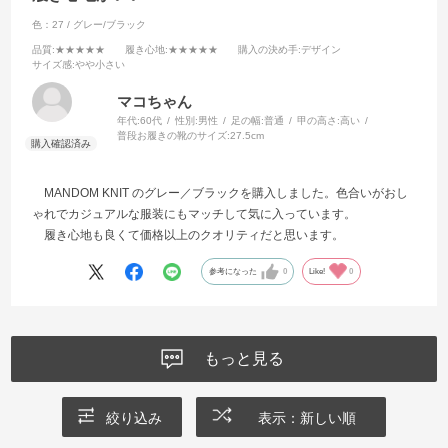
色：27 / グレー/ブラック
品質
:★★★★★
履き心地
:★★★★★
購入の決め手
:デザイン
サイズ感
:やや小さい
マコちゃん
年代:
60代
性別:
男性
足の幅:
普通
甲の高さ:
高い
普段お履きの靴のサイズ:
27.5cm
MANDOM KNIT のグレー／ブラックを購入しました。色合いがおし
ゃれでカジュアルな服装にもマッチして気に入っています。
履き心地も良くて価格以上のクオリティだと思います。
参考になった
0
Like!
0
もっと見る
絞り込み
表示：新しい順