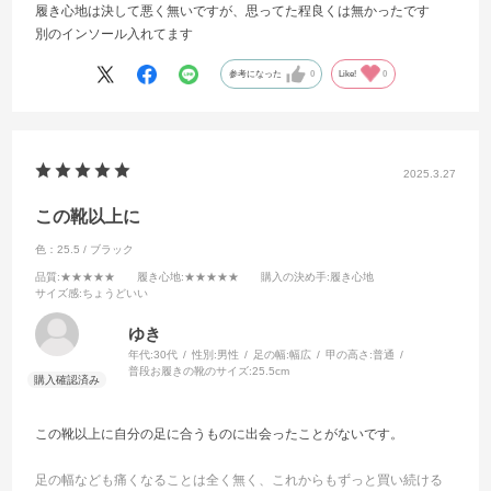
履き心地は決して悪く無いですが、思ってた程良くは無かったです
別のインソール入れてます
参考になった
0
Like!
0
2025.3.27
この靴以上に
色：25.5 / ブラック
品質
:★★★★★
履き心地
:★★★★★
購入の決め手
:履き心地
サイズ感
:ちょうどいい
ゆき
年代:
30代
性別:
男性
足の幅:
幅広
甲の高さ:
普通
普段お履きの靴のサイズ:
25.5cm
この靴以上に自分の足に合うものに出会ったことがないです。
足の幅なども痛くなることは全く無く、これからもずっと買い続ける