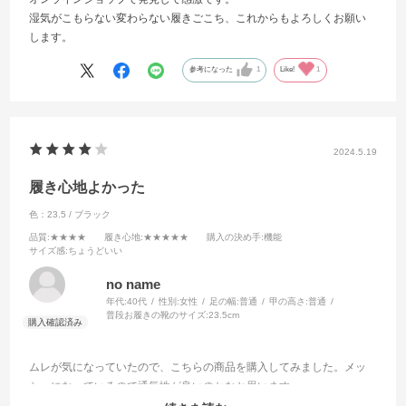
湿気がこもらない変わらない履きごこち、これからもよろしくお願い
します。
参考になった
1
Like!
1
2024.5.19
履き心地よかった
色：23.5 / ブラック
品質
:★★★★
履き心地
:★★★★★
購入の決め手
:機能
サイズ感
:ちょうどいい
no name
年代:
40代
性別:
女性
足の幅:
普通
甲の高さ:
普通
普段お履きの靴のサイズ:
23.5cm
ムレが気になっていたので、こちらの商品を購入してみました。メッ
シュになっているので通気性が良いのかなと思います。
普段は23.5cmを履いていて、こちらの商品も23.5cmを購入。