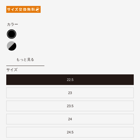
カラー
ブ
ラ
グ
ッ
レ
もっと見る
ク
ブ
ー/
ル
サイズ
ブ
ー/
22.5
ラ
ブ
ッ
ラ
23
ク
ッ
23.5
ク
24
24.5