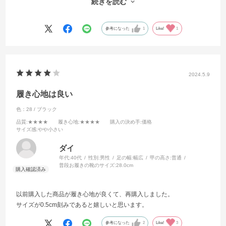
続きを読む
中敷を入れて、ちょうどよかったです。
参考になった
1
Like!
1
2024.5.9
履き心地は良い
色：28 / ブラック
品質
:★★★★
履き心地
:★★★★
購入の決め手
:価格
サイズ感
:やや小さい
ダイ
年代:
40代
性別:
男性
足の幅:
幅広
甲の高さ:
普通
普段お履きの靴のサイズ:
28.0cm
以前購入した商品が履き心地が良くて、再購入しました。
サイズが0.5cm刻みであると嬉しいと思います。
参考になった
2
Like!
3