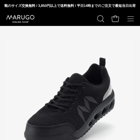
ス
靴のサイズ交換無料 / 3,850円以上で送料無料 / 平日14時までのご注文で最短当日出荷
キ
ッ
カートの中身
検
メ
プ
索
ニ
モ
モ
す
ュ
ー
ー
る
ー
ダ
ダ
を
ル
ル
開
ウ
ウ
く
ィ
ィ
ン
ン
ド
ド
ウ
ウ
を
を
開
開
く
く