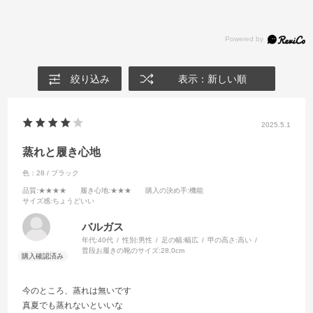
絞り込み
表示：新しい順
2025.5.1
蒸れと履き心地
色：28 / ブラック
品質
:★★★★
履き心地
:★★★
購入の決め手
:機能
サイズ感
:ちょうどいい
バルガス
年代:
40代
性別:
男性
足の幅:
幅広
甲の高さ:
高い
普段お履きの靴のサイズ:
28.0cm
今のところ、蒸れは無いです
真夏でも蒸れないといいな