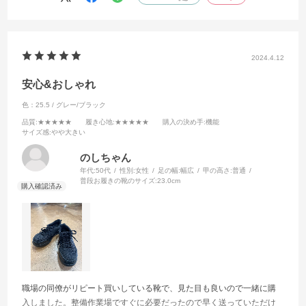
2024.4.12
安心&おしゃれ
色：25.5 / グレー/ブラック
品質
:★★★★★
履き心地
:★★★★★
購入の決め手
:機能
サイズ感
:やや大きい
のしちゃん
年代:
50代
性別:
女性
足の幅:
幅広
甲の高さ:
普通
普段お履きの靴のサイズ:
23.0cm
職場の同僚がリピート買いしている靴で、見た目も良いので一緒に購
入しました。整備作業場ですぐに必要だったので早く送っていただけ