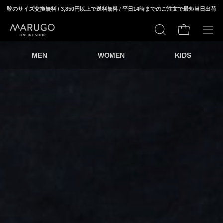
ス
靴のサイズ交換無料 / 3,850円以上で送料無料 / 平日14時までのご注文で最短当日出荷
キ
ッ
カートの中身
検
メ
プ
索
ニ
MEN
WOMEN
KIDS
す
ュ
る
ー
を
開
く