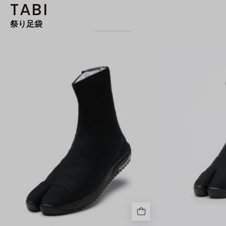
TABI
祭り足袋
エ
ア
ー
ジ
ョ
グ
Ⅴ6
枚
黒
底
の
メ
イ
ン