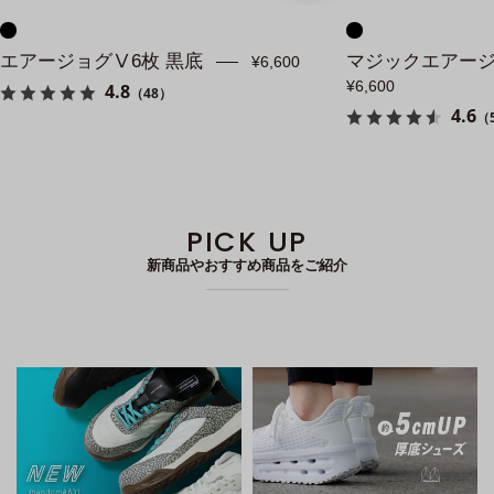
画
像
エアージョグⅤ6枚 黒底
マジックエアージ
¥6,600
¥6,600
4.8
（48）
4.6
（
PICK UP
新商品やおすすめ商品をご紹介