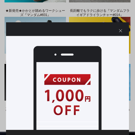
★新発売★かかとが踏めるワークシュー
長距離でもラクに歩ける『マンダムフラ
ズ『マンダム#831』
イギアドライランチャー#014』
閉
じ
る
水や汚れから足を守る『防水シューズ』
お子様でも履きやすいマジックタイプ
夏の現場でも快適に過ごせるワークシュ
在庫限りのスペシャルプライスで、商品
ーズ
をお得にゲット！